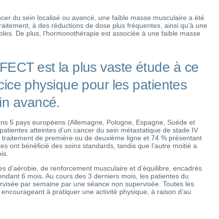
cer du sein localisé ou avancé, une faible masse musculaire a été
traitement, à des réductions de dose plus fréquentes, ainsi qu’à une
ables. De plus, l’hormonothérapie est associée à une faible masse
T est la plus vaste étude à ce
ercice physique pour les patientes
ein avancé.
dans 5 pays européens (Allemagne, Pologne, Espagne, Suède et
patientes atteintes d’un cancer du sein métastatique de stade IV
un traitement de première ou de deuxième ligne et 74 % présentant
s ont bénéficié des soins standards, tandis que l’autre moitié a
is.
s d’aérobie, de renforcement musculaire et d’équilibre, encadrés
ndant 6 mois. Au cours des 3 derniers mois, les patientes du
rvisée par semaine par une séance non supervisée. Toutes les
s encourageant à pratiquer une activité physique, à raison d’au